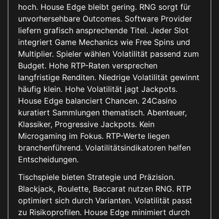
hoch. House Edge bleibt gering. RNG sorgt für
unvorhersehbare Outcomes. Software Provider
liefern grafisch ansprechende Titel. Jeder Slot
integriert Game Mechanics wie Free Spins und
Multiplier. Spieler wählen Volatilität passend zum
Budget. Hohe RTP-Raten versprechen
langfristige Renditen. Niedrige Volatilität gewinnt
häufig klein. Hohe Volatilität jagt Jackpots.
House Edge balanciert Chancen. 24Casino
kuratiert Sammlungen thematisch. Abenteuer,
Klassiker, Progressive Jackpots. Kein
Microgaming im Fokus. RTP-Werte liegen
branchenführend. Volatilitätsindikatoren helfen
Entscheidungen.
Tischspiele bieten Strategie und Präzision.
Blackjack, Roulette, Baccarat nutzen RNG. RTP
optimiert sich durch Varianten. Volatilität passt
zu Risikoprofilen. House Edge minimiert durch