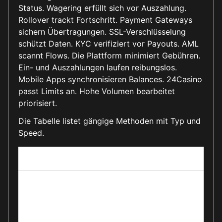
Status. Wagering erfüllt sich vor Auszahlung.
Rollover trackt Fortschritt. Payment Gateways
sichern Übertragungen. SSL-Verschlüsselung
schützt Daten. KYC verifiziert vor Payouts. AML
scannt Flows. Die Plattform minimiert Gebühren.
Ein- und Auszahlungen laufen reibungslos.
Mobile Apps synchronisieren Balances. 24Casino
passt Limits an. Hohe Volumen bearbeitet
priorisiert.
Die Tabelle listet gängige Methoden mit Typ und
Speed.
Methode
Typ
Speed
Kreditkarte
Debit/Credit
Instant
E-Wallet
Digital
1-24
Stunden