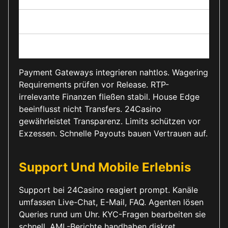
Banküberweisung
Direkt
1-3 Tage
Voucher
Prepaid
Instant
Payment Gateways integrieren nahtlos. Wagering
Requirements prüfen vor Release. RTP-
irrelevante Finanzen fließen stabil. House Edge
beeinflusst nicht Transfers. 24Casino
gewährleistet Transparenz. Limits schützen vor
Exzessen. Schnelle Payouts bauen Vertrauen auf.
Support Und Mobile Erlebnis
Support bei 24Casino reagiert prompt. Kanäle
umfassen Live-Chat, E-Mail, FAQ. Agenten lösen
Queries rund um Uhr. KYC-Fragen bearbeiten sie
schnell. AML-Berichte handhaben diskret.