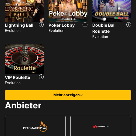
Lightning Ball
Poker Lobby
Double Ball
Evolution
Evolution
Roulette
Evolution
VIP Roulette
Evolution
Mehr anzeigen
Anbieter