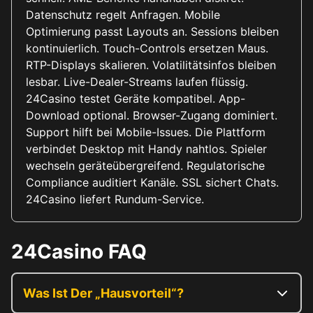
Datenschutz regelt Anfragen. Mobile
Optimierung passt Layouts an. Sessions bleiben
kontinuierlich. Touch-Controls ersetzen Maus.
RTP-Displays skalieren. Volatilitätsinfos bleiben
lesbar. Live-Dealer-Streams laufen flüssig.
24Casino testet Geräte kompatibel. App-
Download optional. Browser-Zugang dominiert.
Support hilft bei Mobile-Issues. Die Plattform
verbindet Desktop mit Handy nahtlos. Spieler
wechseln geräteübergreifend. Regulatorische
Compliance auditiert Kanäle. SSL sichert Chats.
24Casino liefert Rundum-Service.
24Casino FAQ
Was Ist Der „Hausvorteil“?