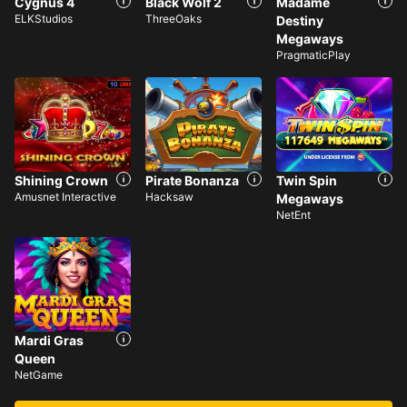
Cygnus 4
Black Wolf 2
Madame
ELKStudios
ThreeOaks
Destiny
Megaways
PragmaticPlay
Shining Crown
Pirate Bonanza
Twin Spin
Amusnet Interactive
Hacksaw
Megaways
NetEnt
Mardi Gras
Queen
NetGame