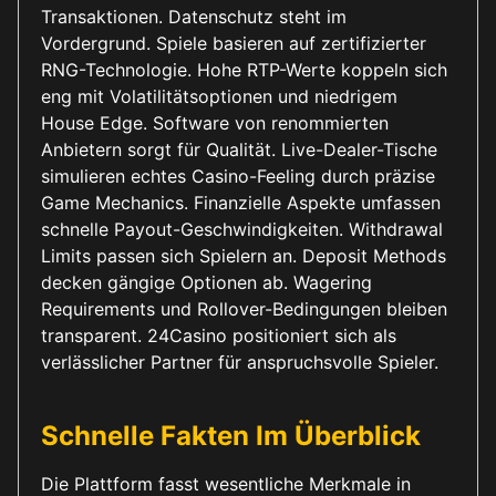
Transaktionen. Datenschutz steht im
Vordergrund. Spiele basieren auf zertifizierter
RNG-Technologie. Hohe RTP-Werte koppeln sich
eng mit Volatilitätsoptionen und niedrigem
House Edge. Software von renommierten
Anbietern sorgt für Qualität. Live-Dealer-Tische
simulieren echtes Casino-Feeling durch präzise
Game Mechanics. Finanzielle Aspekte umfassen
schnelle Payout-Geschwindigkeiten. Withdrawal
Limits passen sich Spielern an. Deposit Methods
decken gängige Optionen ab. Wagering
Requirements und Rollover-Bedingungen bleiben
transparent. 24Casino positioniert sich als
verlässlicher Partner für anspruchsvolle Spieler.
Schnelle Fakten Im Überblick
Die Plattform fasst wesentliche Merkmale in