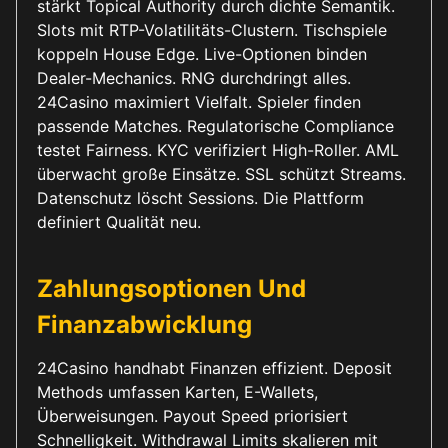
stärkt Topical Authority durch dichte Semantik.
Slots mit RTP-Volatilitäts-Clustern. Tischspiele
koppeln House Edge. Live-Optionen binden
Dealer-Mechanics. RNG durchdringt alles.
24Casino maximiert Vielfalt. Spieler finden
passende Matches. Regulatorische Compliance
testet Fairness. KYC verifiziert High-Roller. AML
überwacht große Einsätze. SSL schützt Streams.
Datenschutz löscht Sessions. Die Plattform
definiert Qualität neu.
Zahlungsoptionen Und
Finanzabwicklung
24Casino handhabt Finanzen effizient. Deposit
Methods umfassen Karten, E-Wallets,
Überweisungen. Payout Speed priorisiert
Schnelligkeit. Withdrawal Limits skalieren mit