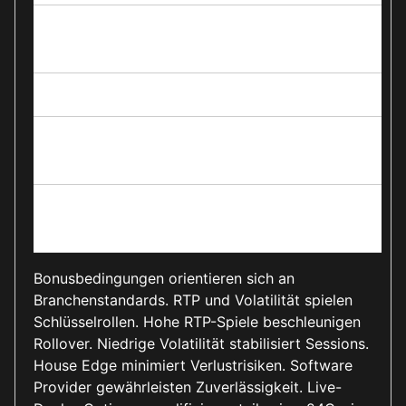
Willkommensbonus
30x
Bonusbetrag
x 30
Treuebonus
25x
Gewinn x 25
Deposit-Match
35x
Einzahlung x
35
Freispiele
40x
Gewinne x
40
Bonusbedingungen orientieren sich an
Branchenstandards. RTP und Volatilität spielen
Schlüsselrollen. Hohe RTP-Spiele beschleunigen
Rollover. Niedrige Volatilität stabilisiert Sessions.
House Edge minimiert Verlustrisiken. Software
Provider gewährleisten Zuverlässigkeit. Live-