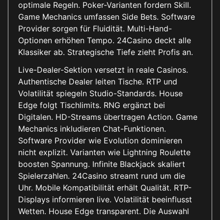
optimale Regeln. Poker-Varianten fordern Skill.
Game Mechanics umfassen Side Bets. Software
Provider sorgen für Fluidität. Multi-Hand-
Optionen erhöhen Tempo. 24Casino deckt alle
Klassiker ab. Strategische Tiefe zieht Profis an.
Live-Dealer-Sektion versetzt in reale Casinos.
Authentische Dealer leiten Tische. RTP und
Volatilität spiegeln Studio-Standards. House
Edge folgt Tischlimits. RNG ergänzt bei
Digitalen. HD-Streams übertragen Action. Game
Mechanics inkludieren Chat-Funktionen.
Software Provider wie Evolution dominieren
nicht explizit. Varianten wie Lightning Roulette
boosten Spannung. Infinite Blackjack skaliert
Spielerzahlen. 24Casino streamt rund um die
Uhr. Mobile Kompatibilität erhält Qualität. RTP-
Displays informieren live. Volatilität beeinflusst
Wetten. House Edge transparent. Die Auswahl