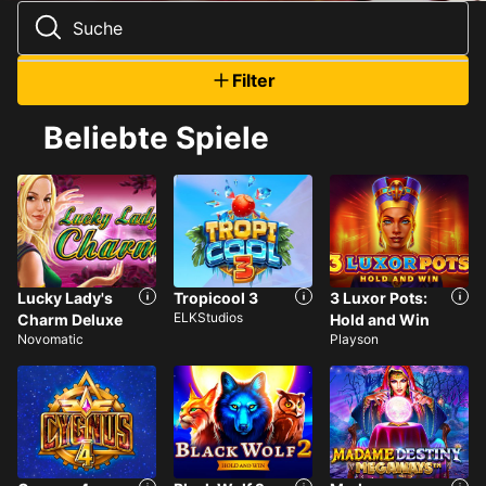
Filter
Beliebte Spiele
Lucky Lady's
Tropicool 3
3 Luxor Pots:
ELKStudios
Charm Deluxe
Hold and Win
Novomatic
Playson