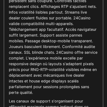
persistent sans coupure. Contrôles tactiles
remplacent clics. Affichages RTP s'ajustent nets.
Infos volatilité lisibles partout. Streams live
dealer coulent fluides sur portable. 24Casino
valide compatibilité multi-appareils.
Téléchargement app facultatif. Accès navigateur
suffit largement. Support assiste pannes
mobiles. Passage desktop-mobile transparent.
Joueurs basculent librement. Conformité audite
canaux. SSL blinde chats. 24Casino offre service
complet. L'expérience mobile excelle par
responsive design où layouts s'adaptent pixels
précis pour RNG-RTP-volatilité visibles même en
déplacement avec mécaniques live dealer
intactes et house edge displays scalés
parfaitement pour sessions prolongées sans
perte qualité.
Les canaux de support s'organisent pour
efficacité maximale comme indiqué dans ce