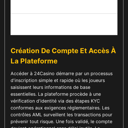
dépôt, exigences de mise
Accès
Optimisation mobile, canaux de
support
Création De Compte Et Accès À
La Plateforme
Accéder à 24Casino démarre par un processus
d'inscription simple et rapide où les joueurs
saisissent leurs informations de base
essentielles. La plateforme procède à une
vérification d'identité via des étapes KYC
conformes aux exigences réglementaires. Les
contrôles AML surveillent les transactions pour
prévenir tout risque. Une fois validé, le compte