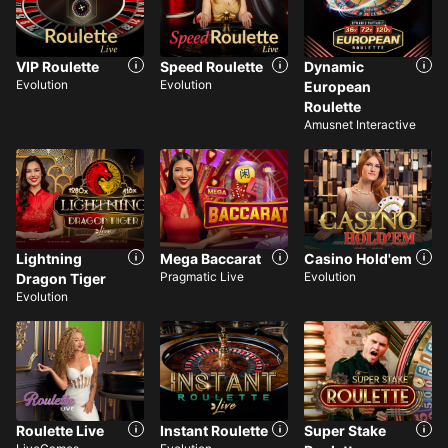
VIP Roulette
Speed Roulette
Dynamic
Evolution
Evolution
European
Roulette
Amusnet Interactive
Lightning
Mega Baccarat
Casino Hold'em
Pragmatic Live
Evolution
Dragon Tiger
Evolution
Roulette Live
Instant Roulette
Super Stake