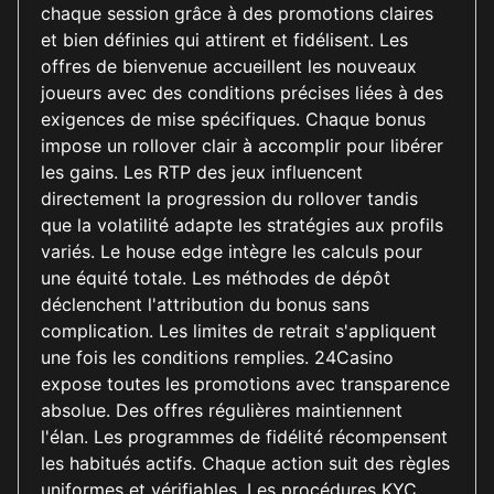
chaque session grâce à des promotions claires
et bien définies qui attirent et fidélisent. Les
offres de bienvenue accueillent les nouveaux
joueurs avec des conditions précises liées à des
exigences de mise spécifiques. Chaque bonus
impose un rollover clair à accomplir pour libérer
les gains. Les RTP des jeux influencent
directement la progression du rollover tandis
que la volatilité adapte les stratégies aux profils
variés. Le house edge intègre les calculs pour
une équité totale. Les méthodes de dépôt
déclenchent l'attribution du bonus sans
complication. Les limites de retrait s'appliquent
une fois les conditions remplies. 24Casino
expose toutes les promotions avec transparence
absolue. Des offres régulières maintiennent
l'élan. Les programmes de fidélité récompensent
les habitués actifs. Chaque action suit des règles
uniformes et vérifiables. Les procédures KYC