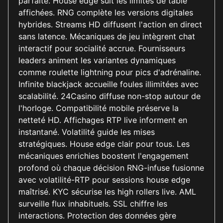
parfaite. House edge suit les limites de table
affichées. RNG complète les versions digitales
hybrides. Streams HD diffusent l'action en direct
sans latence. Mécaniques de jeu intègrent chat
interactif pour socialité accrue. Fournisseurs
leaders animent les variantes dynamiques
comme roulette lightning pour pics d'adrénaline.
Infinite blackjack accueille foules illimitées avec
scalabilité. 24Casino diffuse non-stop autour de
l'horloge. Compatibilité mobile préserve la
netteté HD. Affichages RTP live informent en
instantané. Volatilité guide les mises
stratégiques. House edge clair pour tous. Les
mécaniques enrichies boostent l'engagement
profond où chaque décision RNG-infuse fusionne
avec volatilité-RTP pour sessions house edge
maîtrisé. KYC sécurise les high rollers live. AML
surveille flux inhabituels. SSL chiffre les
interactions. Protection des données gère